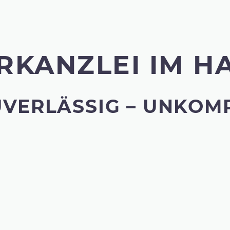
R­KANZLEI IM H
VERLÄSSIG – UNKOMP